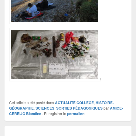
!
Cet article a été posté dans
ACTUALITÉ COLLÈGE
,
HISTOIRE-
GÉOGRAPHIE
,
SCIENCES
,
SORTIES PÉDAGOGIQUES
par
AMICE-
CEREIJO Blandine
. Enregistrer le
permalien
.
Navigation