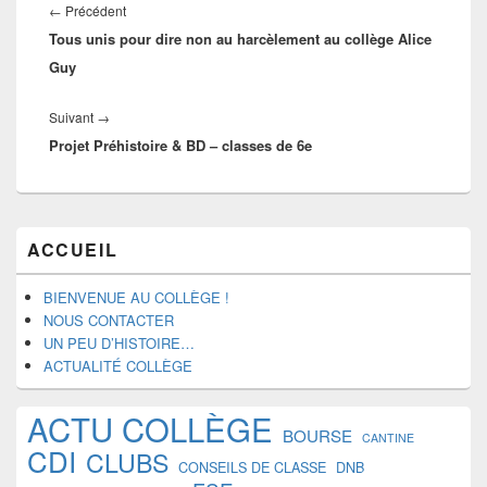
de
Article
←
Précédent
l’article
Tous unis pour dire non au harcèlement au collège Alice
précédent :
Guy
Article
Suivant
→
Projet Préhistoire & BD – classes de 6e
suivant :
Zone
ACCUEIL
principale
de
widget
BIENVENUE AU COLLÈGE !
pour
NOUS CONTACTER
la
UN PEU D’HISTOIRE…
barre
ACTUALITÉ COLLÈGE
latérale
ACTU COLLÈGE
BOURSE
CANTINE
CDI
CLUBS
CONSEILS DE CLASSE
DNB