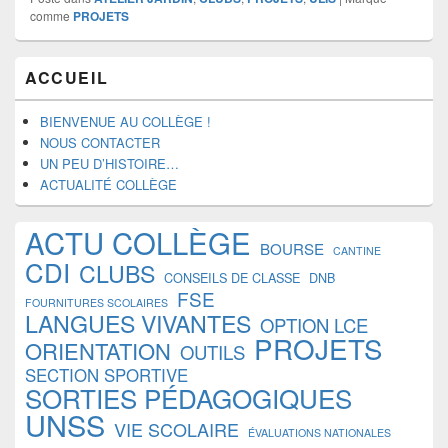
comme
PROJETS
Zone
ACCUEIL
principale
de
widget
BIENVENUE AU COLLÈGE !
pour
NOUS CONTACTER
la
UN PEU D’HISTOIRE…
barre
ACTUALITÉ COLLÈGE
latérale
ACTU COLLÈGE
BOURSE
CANTINE
CDI
CLUBS
CONSEILS DE CLASSE
DNB
FSE
FOURNITURES SCOLAIRES
LANGUES VIVANTES
OPTION LCE
PROJETS
ORIENTATION
OUTILS
SECTION SPORTIVE
SORTIES PÉDAGOGIQUES
UNSS
VIE SCOLAIRE
ÉVALUATIONS NATIONALES