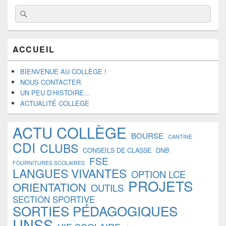
Recherche :
Rechercher
Zone
ACCUEIL
principale
de
widget
BIENVENUE AU COLLÈGE !
pour
NOUS CONTACTER
la
UN PEU D’HISTOIRE…
barre
ACTUALITÉ COLLÈGE
latérale
ACTU COLLÈGE
BOURSE
CANTINE
CDI
CLUBS
CONSEILS DE CLASSE
DNB
FSE
FOURNITURES SCOLAIRES
LANGUES VIVANTES
OPTION LCE
PROJETS
ORIENTATION
OUTILS
SECTION SPORTIVE
SORTIES PÉDAGOGIQUES
UNSS